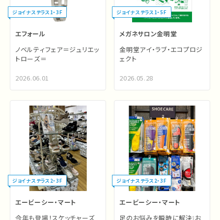
ジョイナステラス1・3F
ジョイナステラス1・5F
エフォール
メガネサロン金明堂
ノベルティフェア＝ジュリエッ
金明堂アイ・ラブ・エコプロジ
トローズ＝
ェクト
2026.06.01
2026.05.28
ジョイナステラス2・3F
ジョイナステラス2・3F
エービーシー・マート
エービーシー・マート
今年も登場！スケッチャーズ
足のお悩みを瞬時に解決❕お