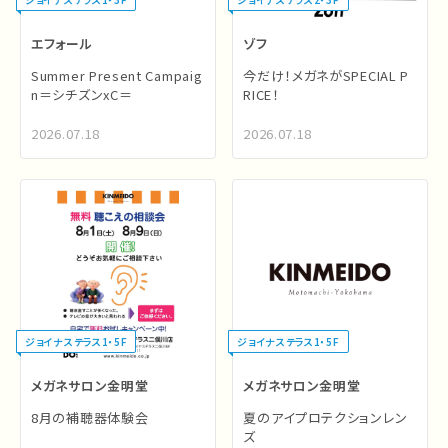
エフォール
ゾフ
Summer Present Campaig
今だけ！メガネがSPECIAL P
n＝シチズンxC＝
RICE！
2026.07.18
2026.07.18
ジョイナステラス1・5F
ジョイナステラス1・5F
メガネサロン金明堂
メガネサロン金明堂
8月の補聴器体験会
夏のアイプロテクションレン
ズ